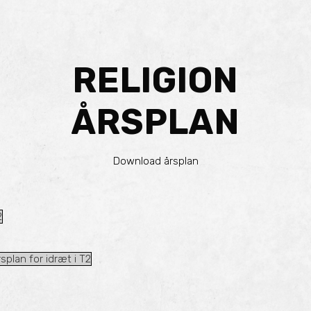
RELIGION
ÅRSPLAN
Download årsplan
2
rsplan for idræt i T2